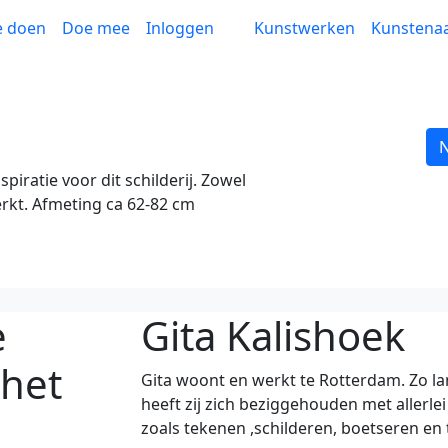
e doen
Doe mee
Inloggen
Kunstwerken
Kunstena
N
iratie voor dit schilderij. Zowel
werkt. Afmeting ca 62-82 cm
e
Gita Kalishoek
 het
Gita woont en werkt te Rotterdam. Zo lan
heeft zij zich beziggehouden met allerl
zoals tekenen ,schilderen, boetseren en 