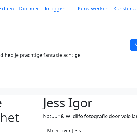
r je
Doe
Inloggen
Kunstwerken
Kunstena
mee
N
d heb je prachtige fantasie achtige
e
Jess Igor
 het
Natuur & Wildlife fotografie door vele l